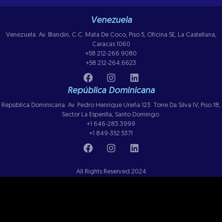
Venezuela
Venezuela: Av. Blandin, C.C. Mata De Coco, Piso 5, Oficina 5E, La Castellana,
Caracas 1060
+58 212-266.9080
+58 212-264.6623
República Dominicana
República Dominicana: Av. Pedro Henrique Ureña 123. Torre Da Silva IV, Piso 18,
Sector La Esperilla, Santo Domingo.
+1 646-283.3999
+1 849-352.5371
All Rights Reserved 2024