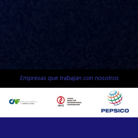
Empresas que trabajan con nosotros