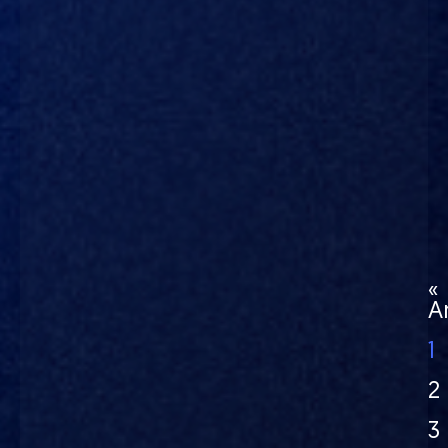
«
A
1
2
3