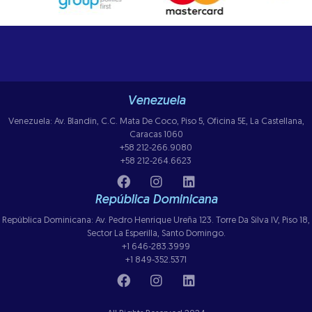
Venezuela
Venezuela: Av. Blandin, C.C. Mata De Coco, Piso 5, Oficina 5E, La Castellana,
Caracas 1060
+58 212-266.9080
+58 212-264.6623
República Dominicana
República Dominicana: Av. Pedro Henrique Ureña 123. Torre Da Silva IV, Piso 18,
Sector La Esperilla, Santo Domingo.
+1 646-283.3999
+1 849-352.5371