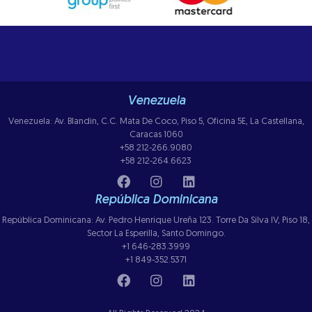
Venezuela
Venezuela: Av. Blandin, C.C. Mata De Coco, Piso 5, Oficina 5E, La Castellana,
Caracas 1060
+58 212-266.9080
+58 212-264.6623
República Dominicana
República Dominicana: Av. Pedro Henrique Ureña 123. Torre Da Silva IV, Piso 18,
Sector La Esperilla, Santo Domingo.
+1 646-283.3999
+1 849-352.5371