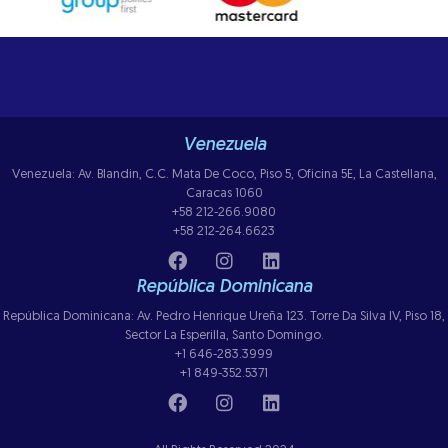
Venezuela
Venezuela: Av. Blandin, C.C. Mata De Coco, Piso 5, Oficina 5E, La Castellana,
Caracas 1060
+58 212-266.9080
+58 212-264.6623
República Dominicana
República Dominicana: Av. Pedro Henrique Ureña 123. Torre Da Silva IV, Piso 18,
Sector La Esperilla, Santo Domingo.
+1 646-283.3999
+1 849-352.5371