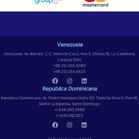
Venezuela
Venezuela: Av. Blandin, C.C. Mata De Coco, Piso 5, Oficina 5E, La Castellana,
Caracas 1060
+58 212-266.9080
+58 212-264.6623
República Dominicana
República Dominicana: Av. Pedro Henrique Ureña 123. Torre Da Silva IV, Piso 18,
Sector La Esperilla, Santo Domingo.
+1 646-283.3999
+1 849-352.5371