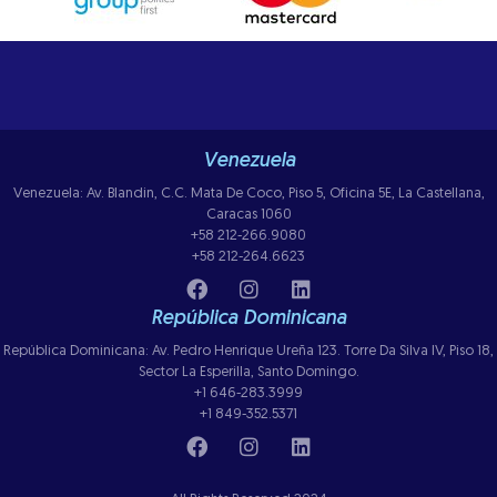
Venezuela
Venezuela: Av. Blandin, C.C. Mata De Coco, Piso 5, Oficina 5E, La Castellana,
Caracas 1060
+58 212-266.9080
+58 212-264.6623
República Dominicana
República Dominicana: Av. Pedro Henrique Ureña 123. Torre Da Silva IV, Piso 18,
Sector La Esperilla, Santo Domingo.
+1 646-283.3999
+1 849-352.5371