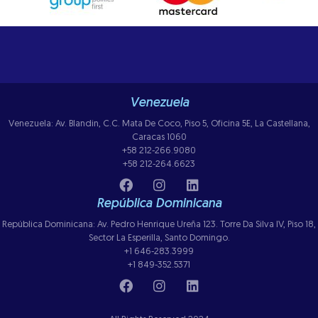
Venezuela
Venezuela: Av. Blandin, C.C. Mata De Coco, Piso 5, Oficina 5E, La Castellana,
Caracas 1060
+58 212-266.9080
+58 212-264.6623
República Dominicana
República Dominicana: Av. Pedro Henrique Ureña 123. Torre Da Silva IV, Piso 18,
Sector La Esperilla, Santo Domingo.
+1 646-283.3999
+1 849-352.5371