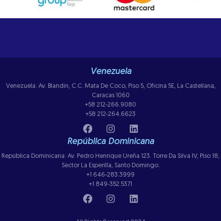
Venezuela
Venezuela: Av. Blandin, C.C. Mata De Coco, Piso 5, Oficina 5E, La Castellana,
Caracas 1060
+58 212-266.9080
+58 212-264.6623
República Dominicana
República Dominicana: Av. Pedro Henrique Ureña 123. Torre Da Silva IV, Piso 18,
Sector La Esperilla, Santo Domingo.
+1 646-283.3999
+1 849-352.5371