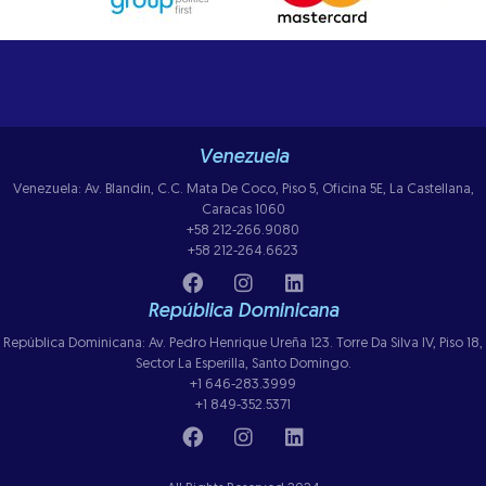
Venezuela
Venezuela: Av. Blandin, C.C. Mata De Coco, Piso 5, Oficina 5E, La Castellana,
Caracas 1060
+58 212-266.9080
+58 212-264.6623
República Dominicana
República Dominicana: Av. Pedro Henrique Ureña 123. Torre Da Silva IV, Piso 18,
Sector La Esperilla, Santo Domingo.
+1 646-283.3999
+1 849-352.5371