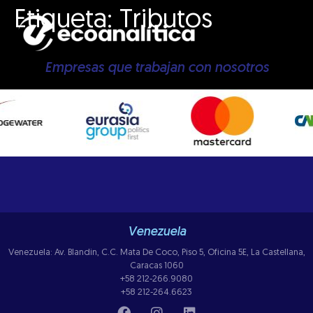
Etiqueta:
Tributos
Empresas que trabajan con nosotros
Venezuela
Venezuela: Av. Blandin, C.C. Mata De Coco, Piso 5, Oficina 5E, La Castellana,
Caracas 1060
+58 212-266.9080
+58 212-264.6623