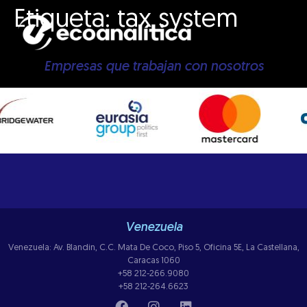
Etiqueta:
tax system
Empresas que trabajan con nosotros
Venezuela
Venezuela: Av. Blandin, C.C. Mata De Coco, Piso 5, Oficina 5E, La Castellana,
Caracas 1060
+58 212-266.9080
+58 212-264.6623