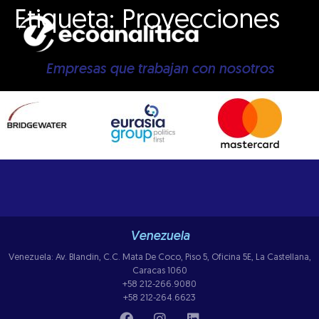
Etiqueta:
Proyecciones
Empresas que trabajan con nosotros
Venezuela
Venezuela: Av. Blandin, C.C. Mata De Coco, Piso 5, Oficina 5E, La Castellana,
Caracas 1060
+58 212-266.9080
+58 212-264.6623