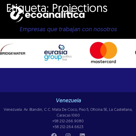
Etiqueta:
Projections
Empresas que trabajan con nosotros
Venezuela
Venezuela: Av. Blandin, C.C. Mata De Coco, Piso 5, Oficina 5E, La Castellana,
Caracas 1060
+58 212-266.9080
+58 212-264.6623