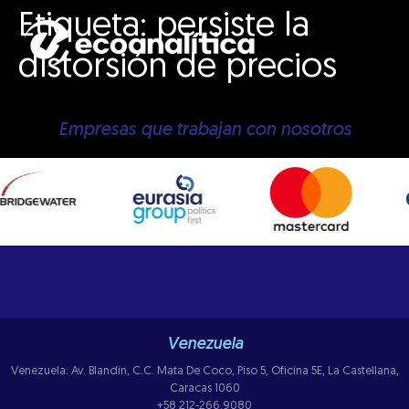
Etiqueta:
persiste la
distorsión de precios
Empresas que trabajan con nosotros
Venezuela
Venezuela: Av. Blandin, C.C. Mata De Coco, Piso 5, Oficina 5E, La Castellana,
Caracas 1060
+58 212-266.9080