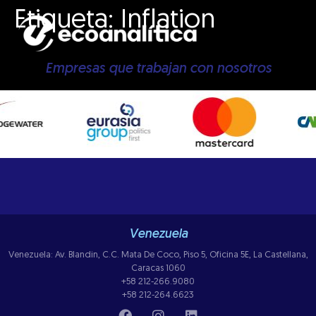
Etiqueta:
Inflation
Empresas que trabajan con nosotros
Venezuela
Venezuela: Av. Blandin, C.C. Mata De Coco, Piso 5, Oficina 5E, La Castellana,
Caracas 1060
+58 212-266.9080
+58 212-264.6623