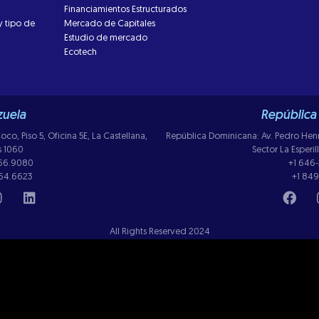
Financiamientos Estructurados
y tipo de
Mercado de Capitales
Estudio de mercado
Ecotech
uela
República
co, Piso 5, Oficina 5E, La Castellana,
República Dominicana: Av. Pedro Henriq
s 1060
Sector La Esperi
266.9080
+1 646
264.6623
+1 849
All Rights Reserved 2024