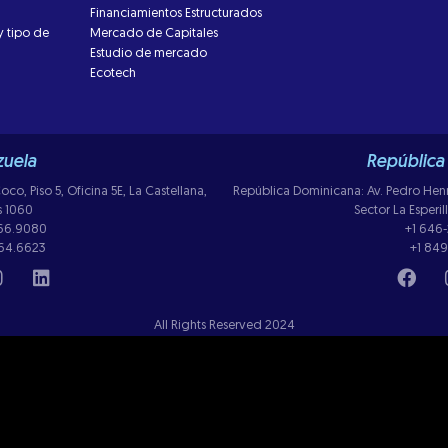
Financiamientos Estructurados
y tipo de
Mercado de Capitales
Estudio de mercado
Ecotech
uela
República
co, Piso 5, Oficina 5E, La Castellana,
República Dominicana: Av. Pedro Henriq
s 1060
Sector La Esperi
266.9080
+1 646
264.6623
+1 849
All Rights Reserved 2024