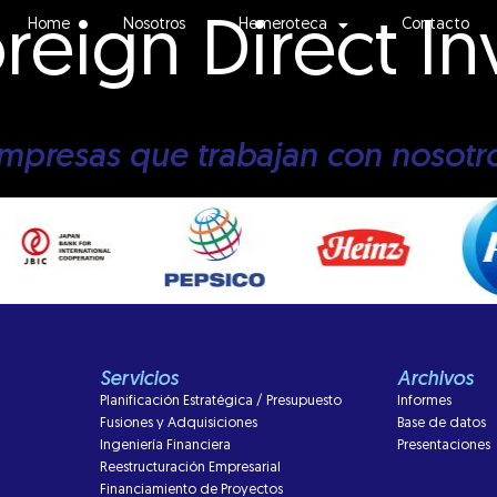
reign Direct I
Home
Nosotros
Hemeroteca
Contacto
mpresas que trabajan con nosotr
Servicios
Archivos
Planificación Estratégica / Presupuesto
Informes
Fusiones y Adquisiciones
Base de datos
Ingeniería Financiera
Presentaciones
Reestructuración Empresarial
Financiamiento de Proyectos