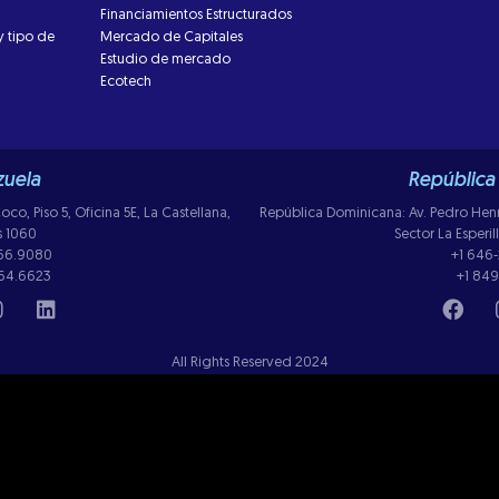
Financiamientos Estructurados
y tipo de
Mercado de Capitales
Estudio de mercado
Ecotech
uela
República
co, Piso 5, Oficina 5E, La Castellana,
República Dominicana: Av. Pedro Henriq
s 1060
Sector La Esperi
266.9080
+1 646
264.6623
+1 849
All Rights Reserved 2024