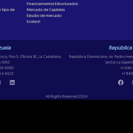
Financiamientos Estructurados
y tipo de
Mercado de Capitales
Estudio de mercado
Ecotech
uela
República
co, Piso 5, Oficina 5E, La Castellana,
República Dominicana: Av. Pedro Henriq
s 1060
Sector La Esperi
266.9080
+1 646
264.6623
+1 849
All Rights Reserved 2024