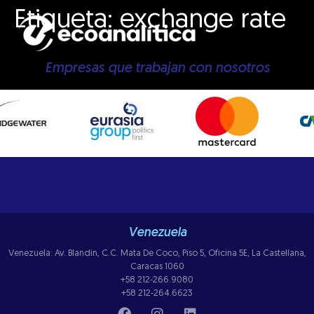
Etiqueta:
exchange rate
Empresas que trabajan con nosotros
Venezuela
Venezuela: Av. Blandin, C.C. Mata De Coco, Piso 5, Oficina 5E, La Castellana,
Caracas 1060
+58 212-266.9080
+58 212-264.6623