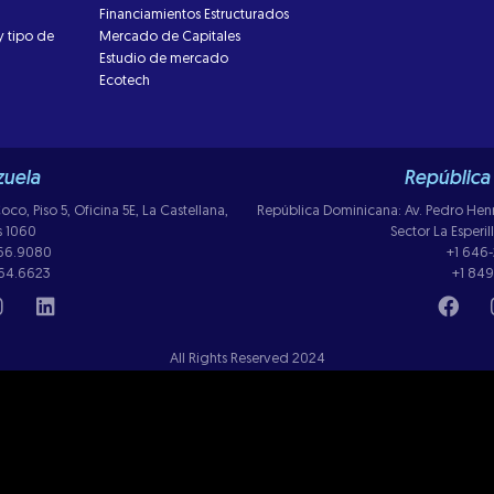
Financiamientos Estructurados
y tipo de
Mercado de Capitales
Estudio de mercado
Ecotech
uela
República
co, Piso 5, Oficina 5E, La Castellana,
República Dominicana: Av. Pedro Henriq
s 1060
Sector La Esperi
266.9080
+1 646
264.6623
+1 849
All Rights Reserved 2024