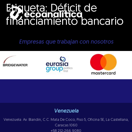
Etiqueta:
Déficit de
financiamiento bancario
Empresas que trabajan con nosotros
Venezuela
Venezuela: Av. Blandin, C.C. Mata De Coco, Piso 5, Oficina 5E, La Castellana,
Caracas 1060
+58 212-266.9080