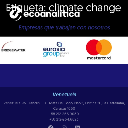
Etiqueta:
climate change
Empresas que trabajan con nosotros
Venezuela
Venezuela: Av. Blandin, C.C. Mata De Coco, Piso 5, Oficina 5E, La Castellana,
Caracas 1060
+58 212-266.9080
+58 212-264.6623