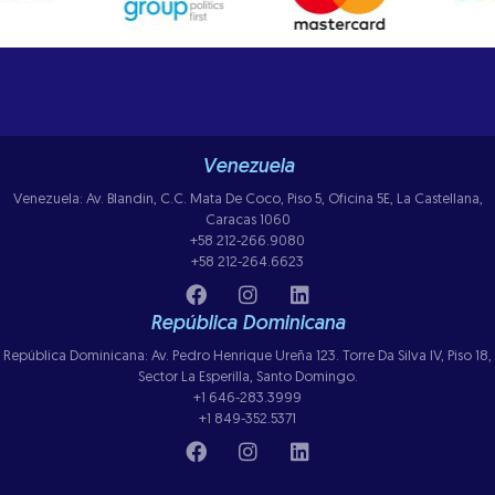
Venezuela
Venezuela: Av. Blandin, C.C. Mata De Coco, Piso 5, Oficina 5E, La Castellana,
Caracas 1060
+58 212-266.9080
+58 212-264.6623
República Dominicana
República Dominicana: Av. Pedro Henrique Ureña 123. Torre Da Silva IV, Piso 18,
Sector La Esperilla, Santo Domingo.
+1 646-283.3999
+1 849-352.5371