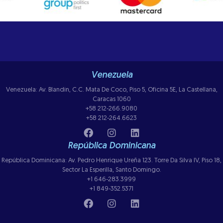
Venezuela
Venezuela: Av. Blandin, C.C. Mata De Coco, Piso 5, Oficina 5E, La Castellana,
Caracas 1060
+58 212-266.9080
+58 212-264.6623
República Dominicana
República Dominicana: Av. Pedro Henrique Ureña 123. Torre Da Silva IV, Piso 18,
Sector La Esperilla, Santo Domingo.
+1 646-283.3999
+1 849-352.5371