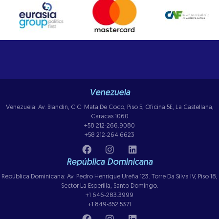
Venezuela
Venezuela: Av. Blandin, C.C. Mata De Coco, Piso 5, Oficina 5E, La Castellana,
Caracas 1060
+58 212-266.9080
+58 212-264.6623
República Dominicana
República Dominicana: Av. Pedro Henrique Ureña 123. Torre Da Silva IV, Piso 18,
Sector La Esperilla, Santo Domingo.
+1 646-283.3999
+1 849-352.5371