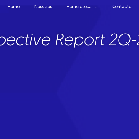
Home
Nosotros
Hemeroteca
Contacto
pective Report 2Q