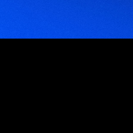
Empresas que trabajan con nosotros
Venezuela
Venezuela: Av. Blandin, C.C. Mata De Coco, Piso 5, Oficina 5E, La Castellana,
Caracas 1060