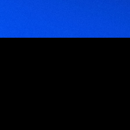
Empresas que trabajan con nosotros
Venezuela
Venezuela: Av. Blandin, C.C. Mata De Coco, Piso 5, Oficina 5E, La Castellana,
Caracas 1060