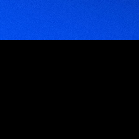
Empresas que trabajan con nosotros
Venezuela
Venezuela: Av. Blandin, C.C. Mata De Coco, Piso 5, Oficina 5E, La Castellana,
Caracas 1060