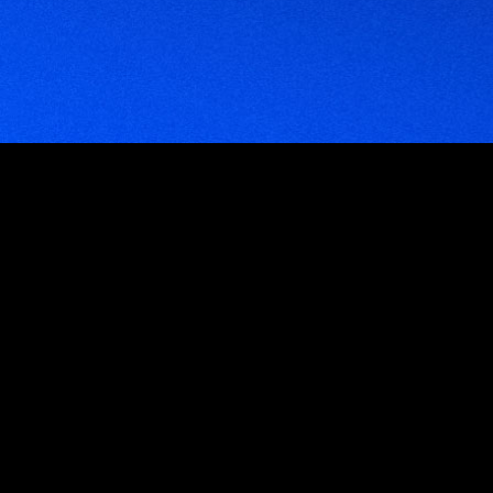
Empresas que trabajan con nosotros
Venezuela
Venezuela: Av. Blandin, C.C. Mata De Coco, Piso 5, Oficina 5E, La Castellana,
Caracas 1060