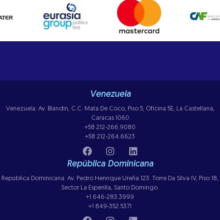
Venezuela
Venezuela: Av. Blandin, C.C. Mata De Coco, Piso 5, Oficina 5E, La Castellana,
Caracas 1060
+58 212-266.9080
+58 212-264.6623
República Dominicana
República Dominicana: Av. Pedro Henrique Ureña 123. Torre Da Silva IV, Piso 18,
Sector La Esperilla, Santo Domingo.
+1 646-283.3999
+1 849-352.5371