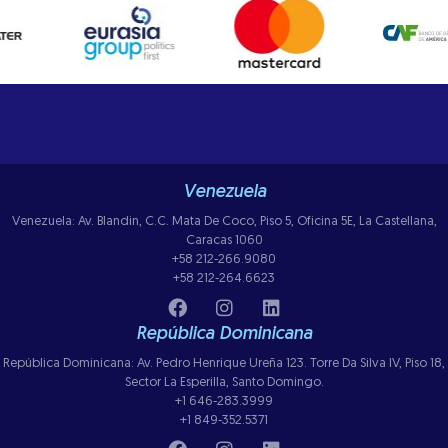
Venezuela
Venezuela: Av. Blandin, C.C. Mata De Coco, Piso 5, Oficina 5E, La Castellana,
Caracas 1060
+58 212-266.9080
+58 212-264.6623
República Dominicana
República Dominicana: Av. Pedro Henrique Ureña 123. Torre Da Silva IV, Piso 18,
Sector La Esperilla, Santo Domingo.
+1 646-283.3999
+1 849-352.5371