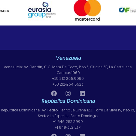
Venezuela
Venezuela: Av. Blandin, C.C. Mata De Coco, Piso 5, Oficina 5E, La Castellana,
Caracas 1060
+58 212-266.9080
+58 212-264.6623
República Dominicana
República Dominicana: Av. Pedro Henrique Ureña 123. Torre Da Silva IV, Piso 18,
Sector La Esperilla, Santo Domingo.
+1 646-283.3999
+1 849-352.5371