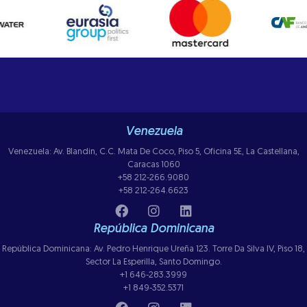
Venezuela
Venezuela: Av. Blandin, C.C. Mata De Coco, Piso 5, Oficina 5E, La Castellana,
Caracas 1060
+58 212-266.9080
+58 212-264.6623
República Dominicana
República Dominicana: Av. Pedro Henrique Ureña 123. Torre Da Silva IV, Piso 18,
Sector La Esperilla, Santo Domingo.
+1 646-283.3999
+1 849-352.5371