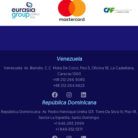
Venezuela
Venezuela: Av. Blandin, C.C. Mata De Coco, Piso 5, Oficina 5E, La Castellana,
Caracas 1060
+58 212-266.9080
+58 212-264.6623
República Dominicana
República Dominicana: Av. Pedro Henrique Ureña 123. Torre Da Silva IV, Piso 18,
Sector La Esperilla, Santo Domingo.
+1 646-283.3999
+1 849-352.5371