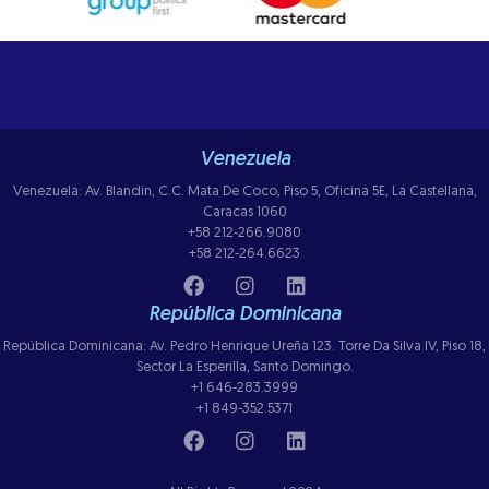
Venezuela
Venezuela: Av. Blandin, C.C. Mata De Coco, Piso 5, Oficina 5E, La Castellana,
Caracas 1060
+58 212-266.9080
+58 212-264.6623
República Dominicana
República Dominicana: Av. Pedro Henrique Ureña 123. Torre Da Silva IV, Piso 18,
Sector La Esperilla, Santo Domingo.
+1 646-283.3999
+1 849-352.5371