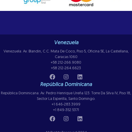
Venezuela
Venezuela: Av. Blandin, C.C. Mata De Coco, Piso 5, Oficina 5E, La Castellana,
Caracas 1060
+58 212-266.9080
+58 212-264.6623
República Dominicana
República Dominicana: Av. Pedro Henrique Ureña 123. Torre Da Silva IV, Piso 18,
Sector La Esperilla, Santo Domingo.
+1 646-283.3999
+1 849-352.5371