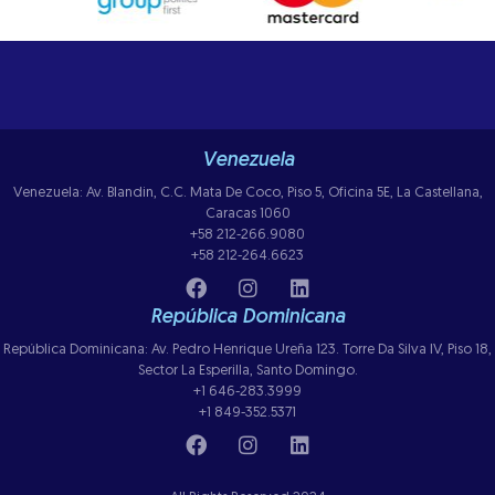
Venezuela
Venezuela: Av. Blandin, C.C. Mata De Coco, Piso 5, Oficina 5E, La Castellana,
Caracas 1060
+58 212-266.9080
+58 212-264.6623
República Dominicana
República Dominicana: Av. Pedro Henrique Ureña 123. Torre Da Silva IV, Piso 18,
Sector La Esperilla, Santo Domingo.
+1 646-283.3999
+1 849-352.5371