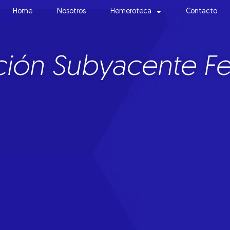
Home
Nosotros
Hemeroteca
Contacto
ación Subyacente F