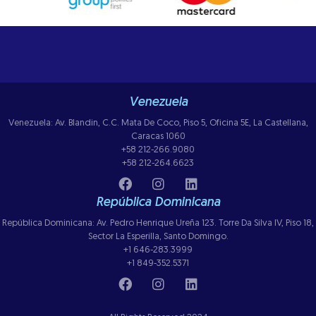
Venezuela
Venezuela: Av. Blandin, C.C. Mata De Coco, Piso 5, Oficina 5E, La Castellana,
Caracas 1060
+58 212-266.9080
+58 212-264.6623
República Dominicana
República Dominicana: Av. Pedro Henrique Ureña 123. Torre Da Silva IV, Piso 18,
Sector La Esperilla, Santo Domingo.
+1 646-283.3999
+1 849-352.5371