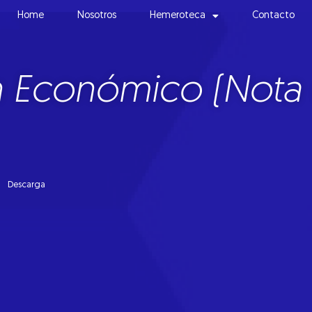
Home
Nosotros
Hemeroteca
Contacto
h Económico (Nota 
1
Descarga