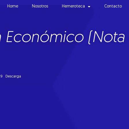
Home
Nosotros
Hemeroteca
Contacto
h Económico (Nota 
09
Descarga