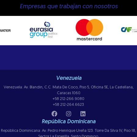
Empresas que trabajan con nosotros
Venezuela
Venezuela: Av. Blandin, C.C. Mata De Coco, Piso 5, Oficina 5E, La Castellana,
Caracas 1060
+58 212-266.9080
+58 212-264.6623
República Dominicana
República Dominicana: Av. Pedro Henrique Ureña 123. Torre Da Silva IV, Piso 18,
Sector La Esperilla, Santo Domingo.