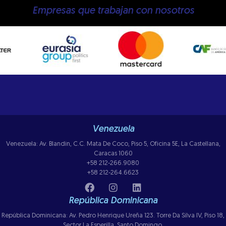
Empresas que trabajan con nosotros
Venezuela
Venezuela: Av. Blandin, C.C. Mata De Coco, Piso 5, Oficina 5E, La Castellana,
Caracas 1060
+58 212-266.9080
+58 212-264.6623
República Dominicana
República Dominicana: Av. Pedro Henrique Ureña 123. Torre Da Silva IV, Piso 18,
Sector La Esperilla, Santo Domingo.