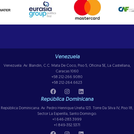
Venezuela
Venezuela: Av. Blandin, C.C. Mata De Coco, Piso 5, Oficina 5E, La Castellana,
Caracas 1060
+58 212-266.9080
+58 212-264.6623
República Dominicana
República Dominicana: Av. Pedro Henrique Ureña 123. Torre Da Silva IV, Piso 18,
Sector La Esperilla, Santo Domingo.
+1 646-283.3999
+1 849-352.5371