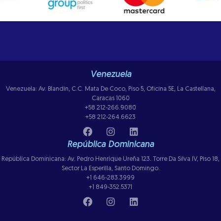
Venezuela
Venezuela: Av. Blandin, C.C. Mata De Coco, Piso 5, Oficina 5E, La Castellana,
Caracas 1060
+58 212-266.9080
+58 212-264.6623
República Dominicana
República Dominicana: Av. Pedro Henrique Ureña 123. Torre Da Silva IV, Piso 18,
Sector La Esperilla, Santo Domingo.
+1 646-283.3999
+1 849-352.5371