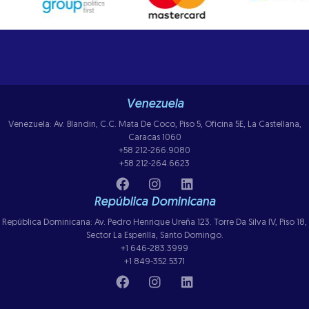
Venezuela
Venezuela: Av. Blandin, C.C. Mata De Coco, Piso 5, Oficina 5E, La Castellana,
Caracas 1060
+58 212-266.9080
+58 212-264.6623
República Dominicana
República Dominicana: Av. Pedro Henrique Ureña 123. Torre Da Silva IV, Piso 18,
Sector La Esperilla, Santo Domingo.
+1 646-283.3999
+1 849-352.5371