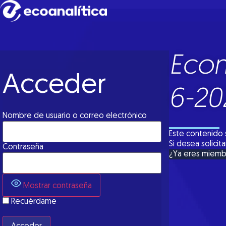
Econ
Acceder
6-20
Nombre de usuario o correo electrónico
Este contenido 
Si desea solici
Contraseña
¿Ya eres miem
Mostrar contraseña
Recuérdame