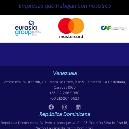
Empresas que trabajan con nosotros
Venezuela
Venezuela: Av. Blandin, C.C. Mata De Coco, Piso 5, Oficina 5E, La Castellana,
Caracas 1060
+58 212-266.9080
+58 212-264.6623
República Dominicana
República Dominicana: Av. Pedro Henrique Ureña 123. Torre Da Silva IV, Piso 18,
Sector La Esperilla, Santo Domingo.